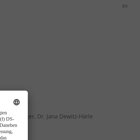
EN
Mangelberger, Dr. Jana Dewitz-Härle