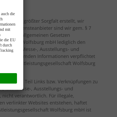
iten mit größter Sorgfalt erstellt, wir
en. Als Diensteanbieter sind wir gem. § 7
, nach den allgemeinen Gesetzen
sellschaft Wolfsburg mbH lediglich den
als die MW Messe-, Ausstellungs- und
cherten fremden Informationen verpflichtet
 und Dienstleistungsgesellschaft Wolfsburg
alten zum Teil Links bzw. Verknüpfungen zu
Die MW Messe-, Ausstellungs- und
nicht verantwortlich. Für illegale,
n verlinkter Websites entstehen, haftet
stleistungsgesellschaft Wolfsburg mbH ist