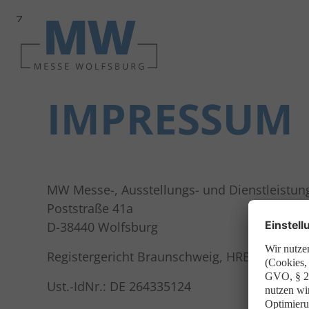
Zur
Zur
Zum
Navigation
Suche
Hauptinhalt
IMPRESSUM
MW Messe-, Ausstellungs- und Dienstleistun
Poststraße 41a
D-38440 Wolfsburg
Registergericht Braunschweig, HRB 100436 Wo
Ust.-IdNr.: DE 264335124