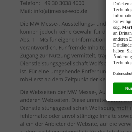
Telefon: +49 30 3038 4600
Mail: info(at)messe-wob.de
Die MW Messe-, Ausstellungs- und Dienstleist
können jedoch keine Gewähr für die Richtigke
Abs. 1 TMG für eigene Informationen, die au
verantwortlich. Für fremde Inhalte, zu dene
Zugang zur Nutzung vermittelt, tragen wir in
Dienstleistungsgesellschaft Wolfsburg mbH n
ist. Für eine umgehende Entfernung oder Spe
mbH erst ab dem Zeitpunkt der Kenntnis eine
Die Webseiten der MW Messe-, Ausstellungs-
anderen Webseiten. Diese unmittelbaren Lin
Dienstleistungsgesellschaft Wolfsburg mbH ist 
fehlerhafte oder unvollständige Inhalte sowi
allein der Anbieter der Website, auf die ve
zudem nicht verantwortlich für die Inhalte v