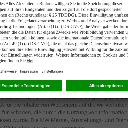
ungsgesellschaft Wolfsburg mbH hat die Inhalte der Se
it, Vollständigkeit und Aktualität der Daten übernehm
f den Webseiten zur Nutzung bereit gehalten werden
n die MW Messe-, Ausstellungs- und Dienstleistungsge
soweit gem. §§ 8 – 10 TMG nicht die Verantwortung, 
icht zur Überwachung der übermittelten oder gespei
rrung dieser Inhalte haftet MW Messe-, Ausstellungs-
r konkreten Rechtsverletzung.
 und Dienstleistungsgesellschaft Wolfsburg mbH enth
ks werden von uns mit zumutbarer Sorgfalt geprüft. 
für die Inhalte von Webseiten, auf die wir verlinken, 
e für Schäden, die durch die Nutzung von Informatione
rwiesen wurde. Die MW Messe-, Ausstellungs- und Dien
on Webseiten, die auf uns verweisen.