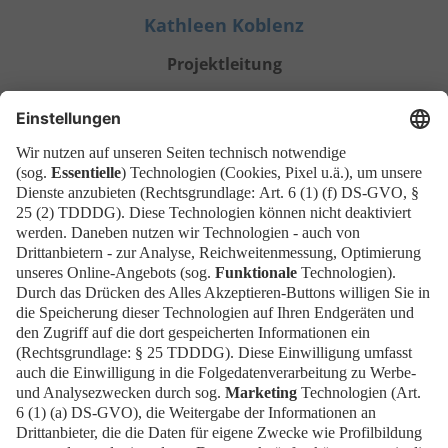
Kathleen Koblenz
Projektleitung
+49 30 3038-4617
kathleen.koblenz@messe-berlin.de
MW-Leitung
Geschäftsführung:
Kai Mangelberger, Dr. Jana Dewitz-Härle
Anschrift
MW Messe-, Ausstellungs- und
Dienstleistungsgesellschaft Wolfsburg mbH,